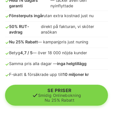
Hela 14 dagars
— täcker även den
✓
garanti
nyinflyttade
Fönsterputs ingår
utan extra kostnad just nu
✓
50% RUT-
direkt på fakturan, vi sköter
✓
avdrag
ansökan
Nu 25% Rabatt
— kampanjpris just nuning
✓
Betyg
4,7 / 5
— över 18 000 nöjda kunder
✓
Samma pris alla dagar —
inga helgtillägg
✓
F-skatt & försäkrade upp till
10 miljoner kr
✓
SE PRISER
Smidig Onlinebokning
Nu 25% Rabatt
© 2026 Flyttstädning Partner Sverige AB.
Alla rättigheter förbehållna.